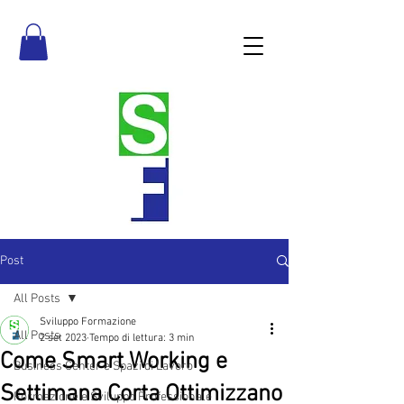
Post
All Posts
Sviluppo Formazione
All Posts
2 set 2023
Tempo di lettura: 3 min
Come Smart Working e
Business Center e Spazi di Lavoro
Settimana Corta Ottimizzano
Formazione e Sviluppo Professionale