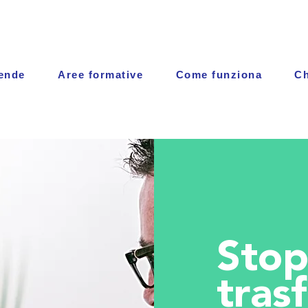
iende
Aree formative
Come funziona
Ch
Stop 
tras