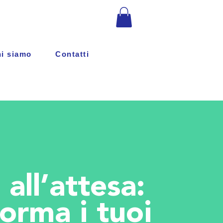
Accedi
i siamo
Contatti
all’attesa:
forma i tuoi