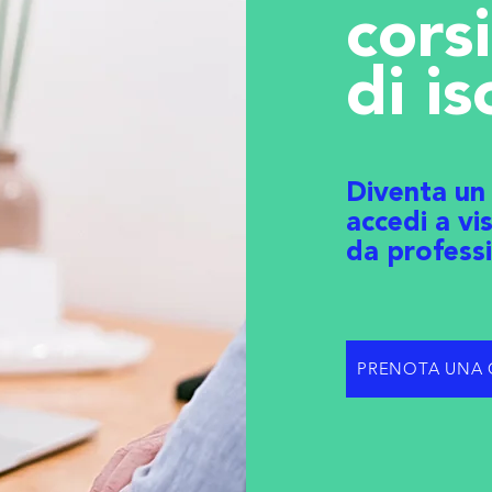
cors
di is
Diventa un
accedi a vi
da professi
PRENOTA UNA 