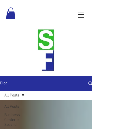
Blog
All Posts
All Posts
Business
Center e
Spazi di