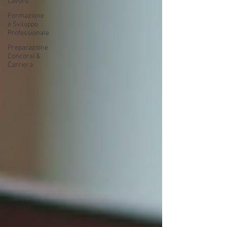
Lavoro
Formazione
e Sviluppo
Professionale
Preparazione
Concorsi &
Carriera