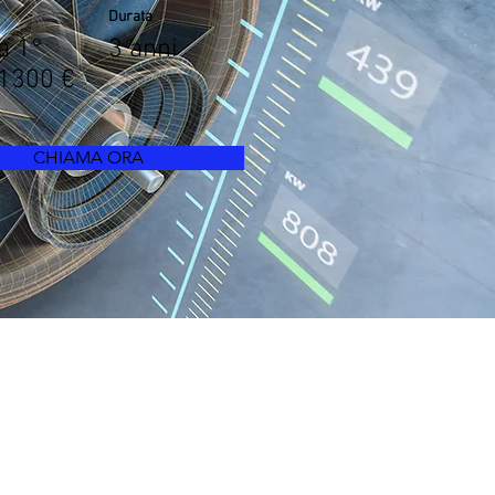
Durata
a 1°
3 anni
1300 €
CHIAMA ORA