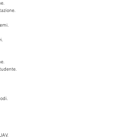
he.
tazione.
temi.
i.
ne.
tudente.
odi.
 UAV.