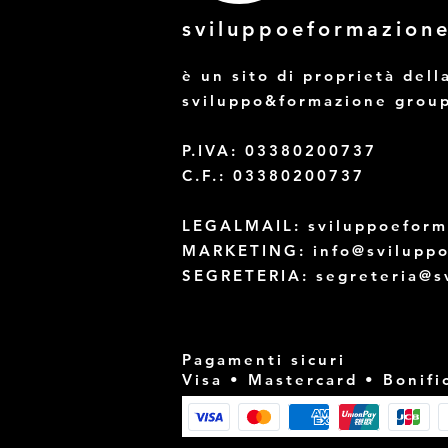
sviluppoeformazion
è un sito di proprietà dell
sviluppo&formazione grou
P.IVA: 03380200737
C.F.: 03380200737
LEGALMAIL:
sviluppoefor
MARKETING:
info@svilupp
SEGRETERIA:
segreteria@s
Pagamenti sicuri
Visa • Mastercard • Bonifi