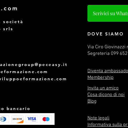
e.com
Scrivici su Wha
a società
p srls
DOVE SIAMO
Via Ciro Giovinazzi 
Segreteria
099 652
mazionegroup@peceasy.it
Diventa ambassado
oeformazione.com
Membership
viluppoeformazione.com
Invita un amico
Cosa dicono di noi
Blog
co bancario
Note legali
Informativa sulla p