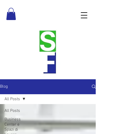
Blog
All Posts
All Posts
Business
Center e
Spazi di