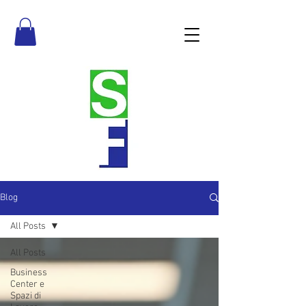
Blog
All Posts
All Posts
Business
Center e
Spazi di